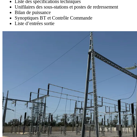
Liste des spécifications techniques
Unifilaires des sous-stations et postes de redressement
Bilan de puissance
Synoptiques BT et Contrôle Commande
Liste d’entrées sortie