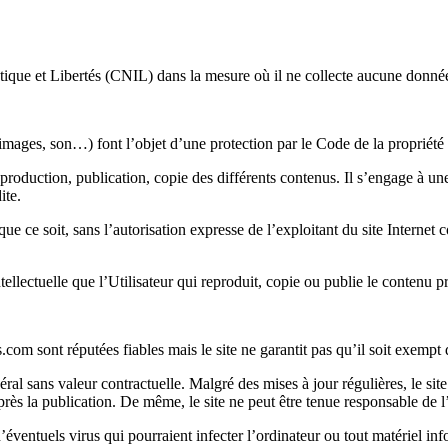
ique et Libertés (CNIL) dans la mesure où il ne collecte aucune donnée 
images, son…) font l’objet d’une protection par le Code de la propriété in
 reproduction, publication, copie des différents contenus. Il s’engage à un
ite.
ue ce soit, sans l’autorisation expresse de l’exploitant du site Internet 
llectuelle que l’Utilisateur qui reproduit, copie ou publie le contenu pro
.com sont réputées fiables mais le site ne garantit pas qu’il soit exempt
ral sans valeur contractuelle. Malgré des mises à jour régulières, le sit
rès la publication. De même, le site ne peut être tenue responsable de l’u
ventuels virus qui pourraient infecter l’ordinateur ou tout matériel infor