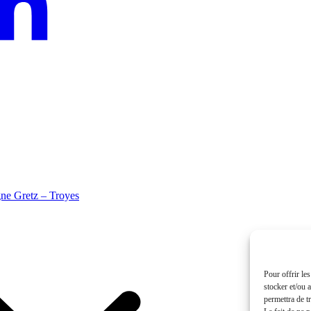
igne Gretz – Troyes
Pour offrir le
stocker et/ou 
permettra de t